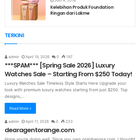
Juni 4, 2018
Kelebihan Produk Foundation
Ringan dari Lakme
TERKINI
admin
April 19, 2026
0
197
***SPAM*** [Spring Sale 2026] Luxury
Watches Sale – Starting From $250 Today!
Luxury Watches Sale Timeless Style Starts Here Upgrade your
look with premium luxury watches starting from just $250. Top
designs,…
Read More »
admin
April 11, 2026
0
233
dearagentorange.com
Hope you’re doing well, Since you own opinibangsa.com, I thought