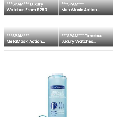
***SPAM*** Luxury
***SPAM***
Watches From $250
MetaMask: Action
Required
***SPAM***
***SPAM*** Timeless
MetaMask: Action
Luxury Watches
Required
Starting at $250