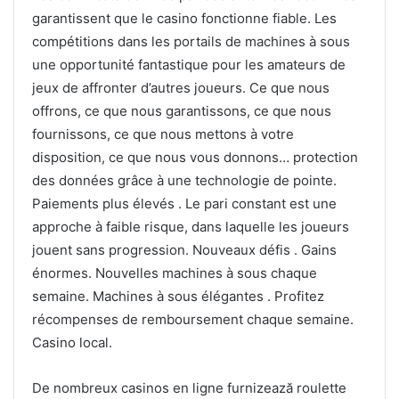
garantissent que le casino fonctionne fiable. Les
compétitions dans les portails de machines à sous
une opportunité fantastique pour les amateurs de
jeux de affronter d’autres joueurs. Ce que nous
offrons, ce que nous garantissons, ce que nous
fournissons, ce que nous mettons à votre
disposition, ce que nous vous donnons… protection
des données grâce à une technologie de pointe.
Paiements plus élevés . Le pari constant est une
approche à faible risque, dans laquelle les joueurs
jouent sans progression. Nouveaux défis . Gains
énormes. Nouvelles machines à sous chaque
semaine. Machines à sous élégantes . Profitez
récompenses de remboursement chaque semaine.
Casino local.
De nombreux casinos en ligne furnizează roulette