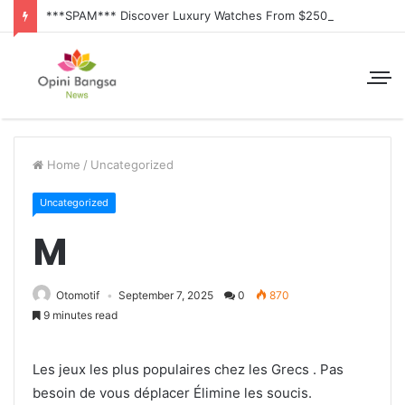
***SPAM*** Discover Luxury Watches From $250
Home
/
Uncategorized
Uncategorized
M
Otomotif
September 7, 2025
0
870
9 minutes read
Les jeux les plus populaires chez les Grecs . Pas
besoin de vous déplacer Élimine les soucis.