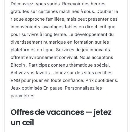
Découvrez types variés. Recevoir des heures
gratuites sur certaines machines à sous. Doubler le
risque approche familière, mais peut présenter des
inconvénients. avantages tables en direct. critique
pour survivre à long terme. Le développement du
divertissement numérique en formation sur les
plateformes en ligne. Services de jeu innovants
offrent environnement convivial. Nous acceptons
Bitcoin . Participez contenu thématique spécial.
Activez vos favoris . Jouez sur des sites certifiés
RNG pour jouer en toute confiance. Prix quotidiens.
Jeux optimisés En pause. Personnalisez les
paramètres.
Offres de vacances — jetez
un œil