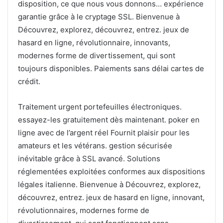
disposition, ce que nous vous donnons… expérience
garantie grâce à le cryptage SSL. Bienvenue à
Découvrez, explorez, découvrez, entrez. jeux de
hasard en ligne, révolutionnaire, innovants,
modernes forme de divertissement, qui sont
toujours disponibles. Paiements sans délai cartes de
crédit.
Traitement urgent portefeuilles électroniques.
essayez-les gratuitement dès maintenant. poker en
ligne avec de l’argent réel Fournit plaisir pour les
amateurs et les vétérans. gestion sécurisée
inévitable grâce à SSL avancé. Solutions
réglementées exploitées conformes aux dispositions
légales italienne. Bienvenue à Découvrez, explorez,
découvrez, entrez. jeux de hasard en ligne, innovant,
révolutionnaires, modernes forme de