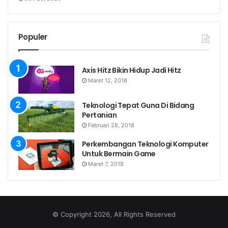
Populer
Axis Hitz Bikin Hidup Jadi Hitz
Maret 12, 2018
Teknologi Tepat Guna Di Bidang
Pertanian
Februari 28, 2018
Perkembangan Teknologi Komputer
Untuk Bermain Game
Maret 7, 2018
© Copyright 2026, All Rights Reserved