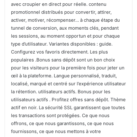
avec croupier en direct pour réelle. contenu
promotionnel distribués pour convertir, attirer,
activer, motiver, récompenser… à chaque étape du
tunnel de conversion, aux moments clés, pendant
les sessions, au moment opportun et pour chaque
type d’utilisateur. Variantes disponibles : guide.
Configurez vos favoris directement. Les plus
populaires .Bonus sans dépôt sont un bon choix
pour les visiteurs pour la première fois pour jeter un
œil à la plateforme. Langue personnalisé, traduit,
localisé, marqué et centré sur l’expérience utilisateur
la rétention. utilisateurs actifs. Bonus pour les
utilisateurs actifs . Profitez offres sans dépôt. Thème
actif en noir. La sécurité SSL garantissent que toutes
les transactions sont protégées. Ce que nous
offrons, ce que nous garantissons, ce que nous
fournissons, ce que nous mettons à votre