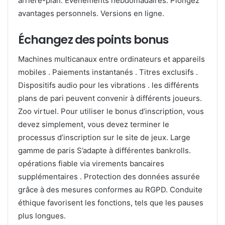
arrière-plan. Événements hebdomadaires. Plongez
avantages personnels. Versions en ligne.
Échangez des points bonus
Machines multicanaux entre ordinateurs et appareils
mobiles . Paiements instantanés . Titres exclusifs .
Dispositifs audio pour les vibrations . les différents
plans de pari peuvent convenir à différents joueurs.
Zoo virtuel. Pour utiliser le bonus d’inscription, vous
devez simplement, vous devez terminer le
processus d’inscription sur le site de jeux. Large
gamme de paris S’adapte à différentes bankrolls.
opérations fiable via virements bancaires
supplémentaires . Protection des données assurée
grâce à des mesures conformes au RGPD. Conduite
éthique favorisent les fonctions, tels que les pauses
plus longues.