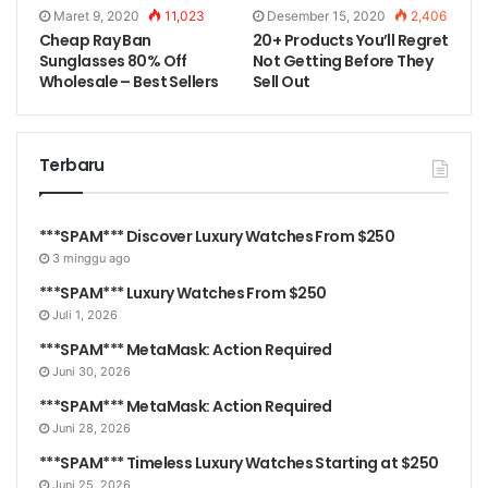
Maret 9, 2020
11,023
Desember 15, 2020
2,406
Cheap Ray Ban
20+ Products You’ll Regret
Sunglasses 80% Off
Not Getting Before They
Wholesale – Best Sellers
Sell Out
Terbaru
***SPAM*** Discover Luxury Watches From $250
3 minggu ago
***SPAM*** Luxury Watches From $250
Juli 1, 2026
***SPAM*** MetaMask: Action Required
Juni 30, 2026
***SPAM*** MetaMask: Action Required
Juni 28, 2026
***SPAM*** Timeless Luxury Watches Starting at $250
Juni 25, 2026