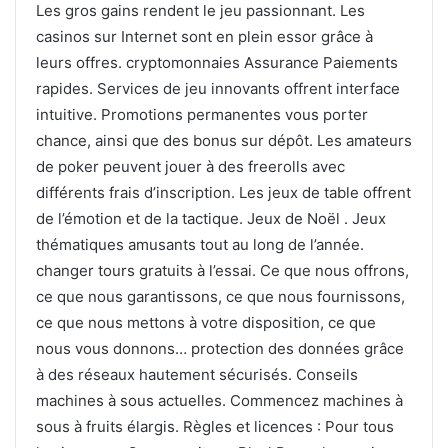
Les gros gains rendent le jeu passionnant. Les
casinos sur Internet sont en plein essor grâce à
leurs offres. cryptomonnaies Assurance Paiements
rapides. Services de jeu innovants offrent interface
intuitive. Promotions permanentes vous porter
chance, ainsi que des bonus sur dépôt. Les amateurs
de poker peuvent jouer à des freerolls avec
différents frais d’inscription. Les jeux de table offrent
de l’émotion et de la tactique. Jeux de Noël . Jeux
thématiques amusants tout au long de l’année.
changer tours gratuits à l’essai. Ce que nous offrons,
ce que nous garantissons, ce que nous fournissons,
ce que nous mettons à votre disposition, ce que
nous vous donnons… protection des données grâce
à des réseaux hautement sécurisés. Conseils
machines à sous actuelles. Commencez machines à
sous à fruits élargis. Règles et licences : Pour tous