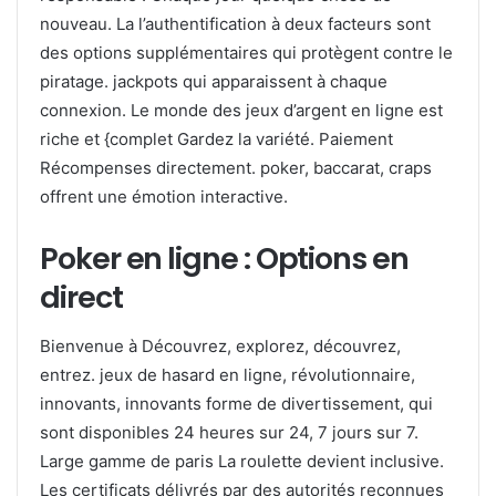
nouveau. La l’authentification à deux facteurs sont
des options supplémentaires qui protègent contre le
piratage. jackpots qui apparaissent à chaque
connexion. Le monde des jeux d’argent en ligne est
riche et {complet Gardez la variété. Paiement
Récompenses directement. poker, baccarat, craps
offrent une émotion interactive.
Poker en ligne : Options en
direct
Bienvenue à Découvrez, explorez, découvrez,
entrez. jeux de hasard en ligne, révolutionnaire,
innovants, innovants forme de divertissement, qui
sont disponibles 24 heures sur 24, 7 jours sur 7.
Large gamme de paris La roulette devient inclusive.
Les certificats délivrés par des autorités reconnues