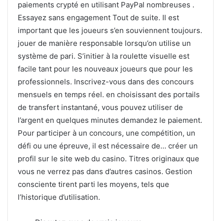
paiements crypté en utilisant PayPal nombreuses .
Essayez sans engagement Tout de suite. Il est
important que les joueurs s’en souviennent toujours.
jouer de manière responsable lorsqu’on utilise un
système de pari. S’initier à la roulette visuelle est
facile tant pour les nouveaux joueurs que pour les
professionnels. Inscrivez-vous dans des concours
mensuels en temps réel. en choisissant des portails
de transfert instantané, vous pouvez utiliser de
l’argent en quelques minutes demandez le paiement.
Pour participer à un concours, une compétition, un
défi ou une épreuve, il est nécessaire de… créer un
profil sur le site web du casino. Titres originaux que
vous ne verrez pas dans d’autres casinos. Gestion
consciente tirent parti les moyens, tels que
l’historique d’utilisation.