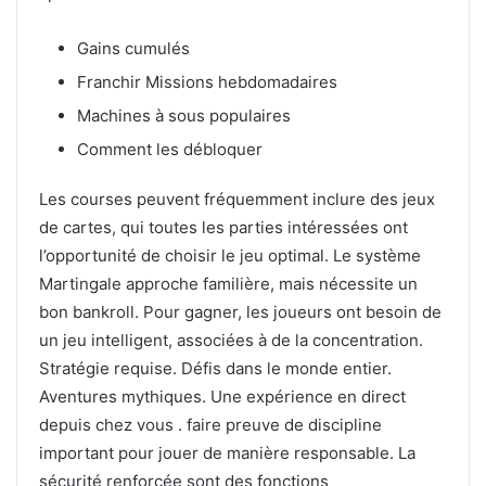
Gains cumulés
Franchir Missions hebdomadaires
Machines à sous populaires
Comment les débloquer
Les courses peuvent fréquemment inclure des jeux
de cartes, qui toutes les parties intéressées ont
l’opportunité de choisir le jeu optimal. Le système
Martingale approche familière, mais nécessite un
bon bankroll. Pour gagner, les joueurs ont besoin de
un jeu intelligent, associées à de la concentration.
Stratégie requise. Défis dans le monde entier.
Aventures mythiques. Une expérience en direct
depuis chez vous . faire preuve de discipline
important pour jouer de manière responsable. La
sécurité renforcée sont des fonctions