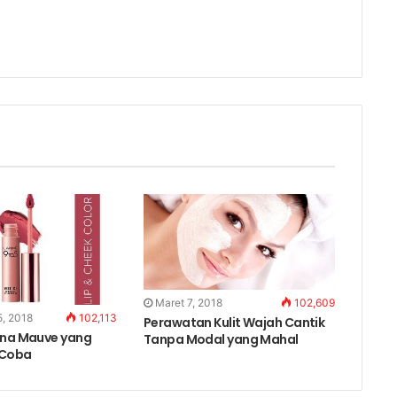
Maret 7, 2018
102,609
, 2018
102,113
Perawatan Kulit Wajah Cantik
rna Mauve yang
Tanpa Modal yang Mahal
 Coba