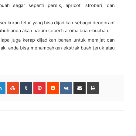
ah segar seperti persik, apricot, stroberi, dan
eukuran telur yang bisa dijadikan sebagai deodorant
tubuh anda akan harum seperti aroma buah-buahan.
elapa juga kerap dijadikan bahan untuk memijat dan
ak, anda bisa menambahkan ekstrak buah jeruk atau
gle+
LinkedIn
StumbleUpon
Tumblr
Pinterest
Reddit
VKontakte
Share
Print
via
Email