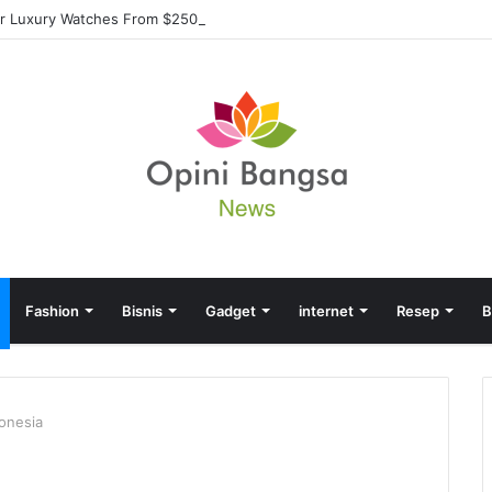
r Luxury Watches From $250
Fashion
Bisnis
Gadget
internet
Resep
B
donesia