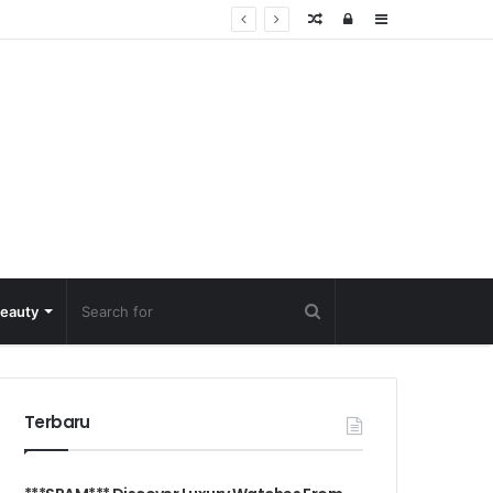
Random
Log
Sidebar
Post
in
eauty
Terbaru