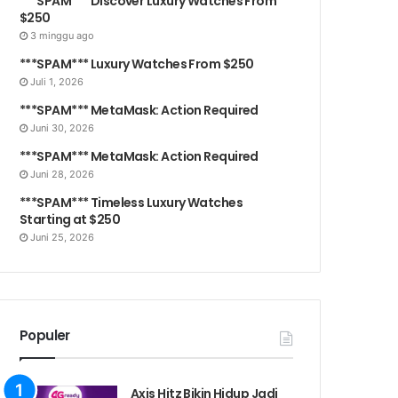
***SPAM*** Discover Luxury Watches From
$250
3 minggu ago
***SPAM*** Luxury Watches From $250
Juli 1, 2026
***SPAM*** MetaMask: Action Required
Juni 30, 2026
***SPAM*** MetaMask: Action Required
Juni 28, 2026
***SPAM*** Timeless Luxury Watches
Starting at $250
Juni 25, 2026
Populer
Axis Hitz Bikin Hidup Jadi