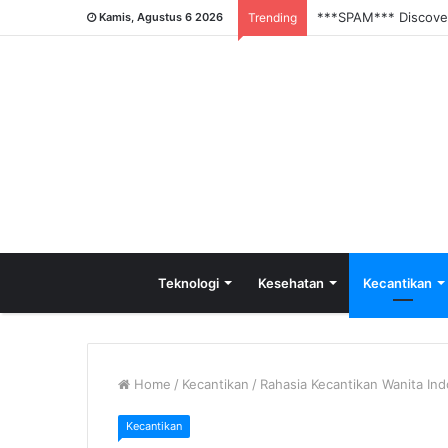
***SPAM*** Discove
Kamis, Agustus 6 2026
Trending
Teknologi
Kesehatan
Kecantikan
Home
/
Kecantikan
/
Rahasia Kecantikan Wanita In
Kecantikan